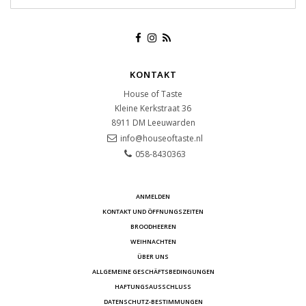
KONTAKT
House of Taste
Kleine Kerkstraat 36
8911 DM
Leeuwarden
info@houseoftaste.nl
058-8430363
ANMELDEN
KONTAKT UND ÖFFNUNGSZEITEN
BROODHEEREN
WEIHNACHTEN
ÜBER UNS
ALLGEMEINE GESCHÄFTSBEDINGUNGEN
HAFTUNGSAUSSCHLUSS
DATENSCHUTZ-BESTIMMUNGEN