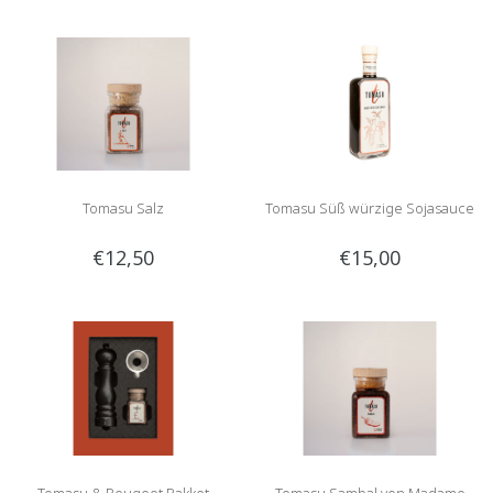
Tomasu Salz
Tomasu Süß würzige Sojasauce
€12,50
€15,00
Tomasu & Peugeot Pakket
Tomasu Sambal von Madame