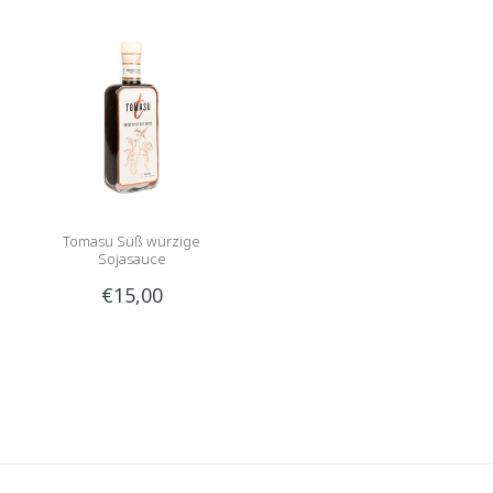
Tomasu Süß würzige
Sojasauce
€15,00