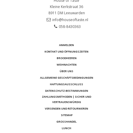
House of Taste
Kleine Kerkstraat 36
8911 DM
Leeuwarden
info@houseoftaste.nl
058-8430363
ANMELDEN
KONTAKT UND ÖFFNUNGSZEITEN
BROODHEEREN
WEIHNACHTEN
ÜBER UNS
ALLGEMEINE GESCHÄFTSBEDINGUNGEN
HAFTUNGSAUSSCHLUSS
DATENSCHUTZ-BESTIMMUNGEN
ZAHLUNGSMETHODEN | SICHER UND
VERTRAUENSWÜRDIG
VERSENDEN UND RETOURNIEREN
SITEMAP
GROSSHANDEL
LUNCH