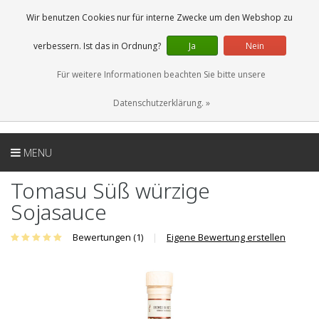
DE
0 Artikel
Wir benutzen Cookies nur für interne Zwecke um den Webshop zu
verbessern. Ist das in Ordnung?
Ja
Nein
Für weitere Informationen beachten Sie bitte unsere
Datenschutzerklärung. »
MENU
Tomasu Süß würzige
Sojasauce
Bewertungen (1)
|
Eigene Bewertung erstellen