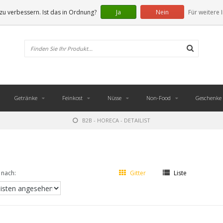
u verbessern. Ist das in Ordnung?
Ja
Nein
Für weitere 
Getränke
Feinkost
Nüsse
Non-Food
Geschenke
B2B - HORECA - DETAILIST
 nach:
Gitter
Liste