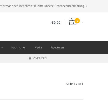
DE
ANMELDEN
KUNDENKONTO ANLEGEN
Informationen beachten Sie bitte unsere Datenschutzerklärung. »
0
€0,00
Nachrichten
Media
Rezepturen
OVER ONS
Seite 1 von 1