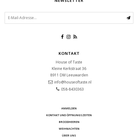
NEWSLETTER
KONTAKT
House of Taste
Kleine Kerkstraat 36
8911 DM
Leeuwarden
info@houseoftaste.nl
058-8430363
ANMELDEN
KONTAKT UND ÖFFNUNGSZEITEN
BROODHEEREN
WEIHNACHTEN
ÜBER UNS