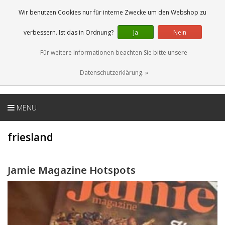
DE
0 Artikel
Wir benutzen Cookies nur für interne Zwecke um den Webshop zu
verbessern. Ist das in Ordnung?
Ja
Nein
Für weitere Informationen beachten Sie bitte unsere
Datenschutzerklärung. »
MENU
friesland
Jamie Magazine Hotspots