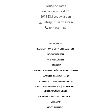
House of Taste
Kleine Kerkstraat 36
8911 DM
Leeuwarden
info@houseoftaste.nl
058-8430363
ANMELDEN
KONTAKT UND ÖFFNUNGSZEITEN
BROODHEEREN
WEIHNACHTEN
ÜBER UNS
ALLGEMEINE GESCHÄFTSBEDINGUNGEN
HAFTUNGSAUSSCHLUSS
DATENSCHUTZ-BESTIMMUNGEN
ZAHLUNGSMETHODEN | SICHER UND
VERTRAUENSWÜRDIG
VERSENDEN UND RETOURNIEREN
SITEMAP
GROSSHANDEL