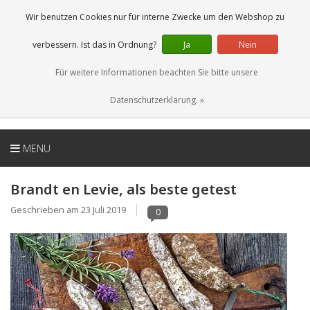
DE
0 Artikel
Wir benutzen Cookies nur für interne Zwecke um den Webshop zu
verbessern. Ist das in Ordnung?
Ja
Nein
Für weitere Informationen beachten Sie bitte unsere
Datenschutzerklärung. »
MENU
Brandt en Levie, als beste getest
Geschrieben am
23 Juli 2019
0