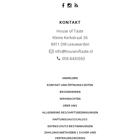
KONTAKT
House of Taste
Kleine Kerkstraat 36
8911 DM
Leeuwarden
info@houseoftaste.nl
058-8430363
ANMELDEN
KONTAKT UND ÖFFNUNGSZEITEN
BROODHEEREN
WEIHNACHTEN
ÜBER UNS
ALLGEMEINE GESCHÄFTSBEDINGUNGEN
HAFTUNGSAUSSCHLUSS
DATENSCHUTZ-BESTIMMUNGEN
ZAHLUNGSMETHODEN | SICHER UND
VERTRAUENSWÜRDIG