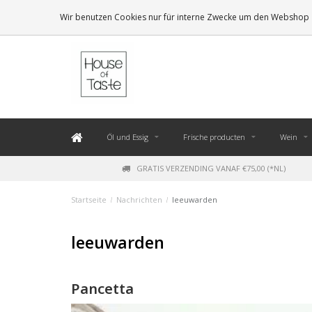
LEVERING BINNEN 48 UUR. *
Wir benutzen Cookies nur für interne Zwecke um den Webshop z
Öl und Essig
Frische producten
Wein
GRATIS VERZENDING VANAF €75,00 (*NL)
Startseite
/
Nachrichten
/
leeuwarden
leeuwarden
Pancetta