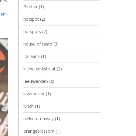
Lees
Gimber
(1)
sen »
hotspot
(2)
hotspots
(2)
house of taste
(3)
Italiaans
(1)
kleine kerkstraat
(2)
leeuwarden
(5)
leverancier
(1)
lunch
(1)
nielsen-massey
(1)
orangeblossom
(1)