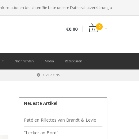
DE
ANMELDEN
KUNDENKONTO ANLEGEN
Informationen beachten Sie bitte unsere Datenschutzerklärung. »
0
€0,00
Nachrichten
Media
Rezepturen
OVER ONS
Neueste Artikel
Paté en Rillettes van Brandt & Levie
"Lecker an Bord"