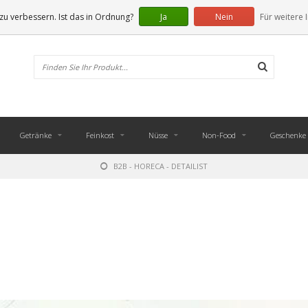
u verbessern. Ist das in Ordnung?
Ja
Nein
Für weitere 
Getränke
Feinkost
Nüsse
Non-Food
Geschenke
B2B - HORECA - DETAILIST