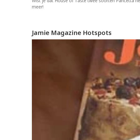
Wist je dat House of Taste twee soorten Pancetta hee
meer!
Jamie Magazine Hotspots