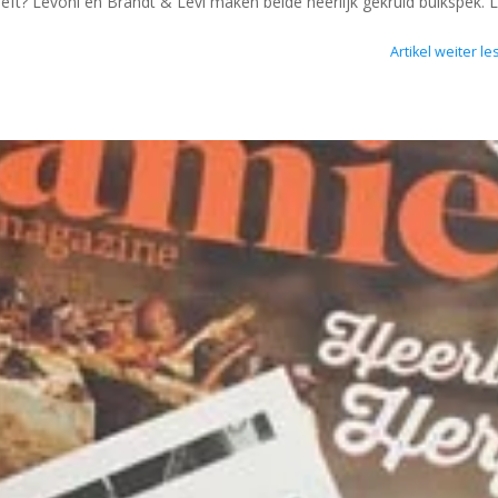
ft? Levoni en Brandt & Levi maken beide heerlijk gekruid buikspek. 
Artikel weiter le