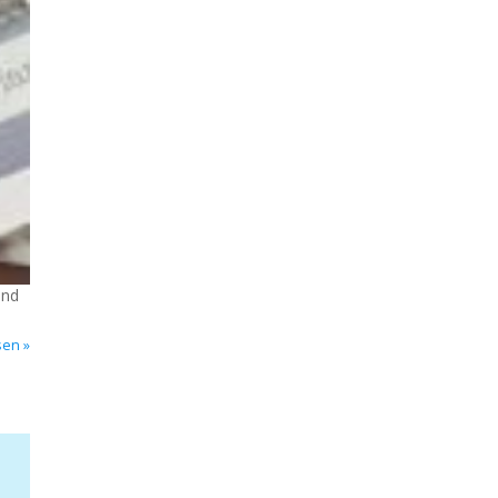
and
sen »