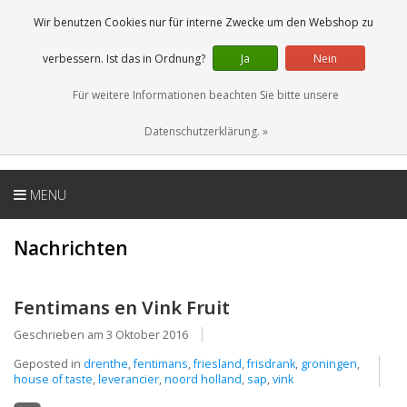
DE
0 Artikel
Wir benutzen Cookies nur für interne Zwecke um den Webshop zu
verbessern. Ist das in Ordnung?
Ja
Nein
Für weitere Informationen beachten Sie bitte unsere
Datenschutzerklärung. »
MENU
Nachrichten
Fentimans en Vink Fruit
Geschrieben am
3 Oktober 2016
Geposted in
drenthe
,
fentimans
,
friesland
,
frisdrank
,
groningen
,
house of taste
,
leverancier
,
noord holland
,
sap
,
vink