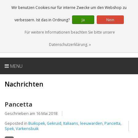
DE
0 Artikel
Wir benutzen Cookies nur für interne Zwecke um den Webshop zu
verbessern. Ist das in Ordnung?
Ja
Nein
Für weitere Informationen beachten Sie bitte unsere
Datenschutzerklärung. »
MENU
Nachrichten
Pancetta
Geschrieben am
16 Mai 2018
Geposted in
Buikspek
,
Gekruid
,
Italiaans
,
leeuwarden
,
Pancetta
,
Spek
,
Varkensbuik