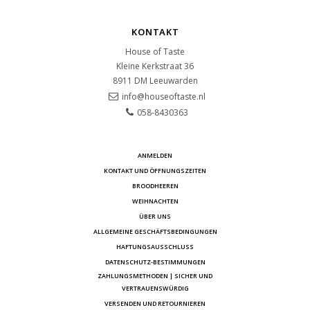
KONTAKT
House of Taste
Kleine Kerkstraat 36
8911 DM
Leeuwarden
info@houseoftaste.nl
058-8430363
ANMELDEN
KONTAKT UND ÖFFNUNGSZEITEN
BROODHEEREN
WEIHNACHTEN
ÜBER UNS
ALLGEMEINE GESCHÄFTSBEDINGUNGEN
HAFTUNGSAUSSCHLUSS
DATENSCHUTZ-BESTIMMUNGEN
ZAHLUNGSMETHODEN | SICHER UND
VERTRAUENSWÜRDIG
VERSENDEN UND RETOURNIEREN