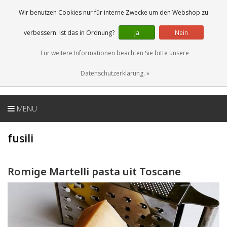
DE
0 Artikel
Wir benutzen Cookies nur für interne Zwecke um den Webshop zu
verbessern. Ist das in Ordnung?
Ja
Nein
Für weitere Informationen beachten Sie bitte unsere
Datenschutzerklärung. »
MENU
fusili
Romige Martelli pasta uit Toscane