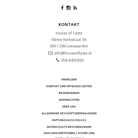
KONTAKT
House of Taste
Kleine Kerkstraat 36
8911 DM
Leeuwarden
info@houseoftaste.nl
058-8430363
ANMELDEN
KONTAKT UND ÖFFNUNGSZEITEN
BROODHEEREN
WEIHNACHTEN
ÜBER UNS
ALLGEMEINE GESCHÄFTSBEDINGUNGEN
HAFTUNGSAUSSCHLUSS
DATENSCHUTZ-BESTIMMUNGEN
ZAHLUNGSMETHODEN | SICHER UND