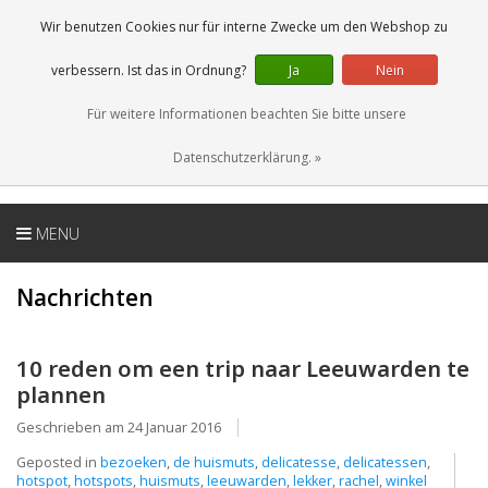
DE
0 Artikel
Wir benutzen Cookies nur für interne Zwecke um den Webshop zu
verbessern. Ist das in Ordnung?
Ja
Nein
Für weitere Informationen beachten Sie bitte unsere
Datenschutzerklärung. »
MENU
Nachrichten
10 reden om een trip naar Leeuwarden te
plannen
Geschrieben am
24 Januar 2016
Geposted in
bezoeken
,
de huismuts
,
delicatesse
,
delicatessen
,
hotspot
,
hotspots
,
huismuts
,
leeuwarden
,
lekker
,
rachel
,
winkel