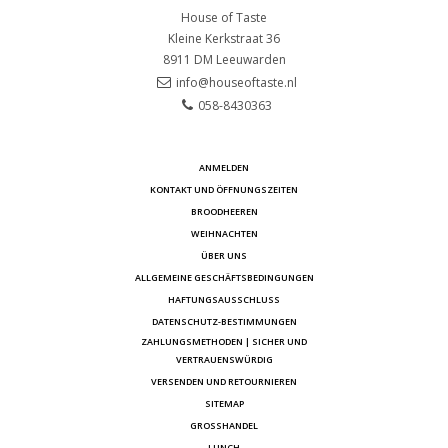
House of Taste
Kleine Kerkstraat 36
8911 DM
Leeuwarden
info@houseoftaste.nl
058-8430363
ANMELDEN
KONTAKT UND ÖFFNUNGSZEITEN
BROODHEEREN
WEIHNACHTEN
ÜBER UNS
ALLGEMEINE GESCHÄFTSBEDINGUNGEN
HAFTUNGSAUSSCHLUSS
DATENSCHUTZ-BESTIMMUNGEN
ZAHLUNGSMETHODEN | SICHER UND
VERTRAUENSWÜRDIG
VERSENDEN UND RETOURNIEREN
SITEMAP
GROSSHANDEL
LUNCH