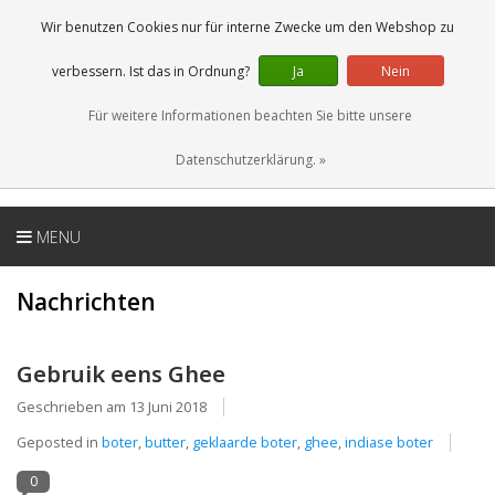
DE
0 Artikel
Wir benutzen Cookies nur für interne Zwecke um den Webshop zu
verbessern. Ist das in Ordnung?
Ja
Nein
Für weitere Informationen beachten Sie bitte unsere
Datenschutzerklärung. »
MENU
Nachrichten
Gebruik eens Ghee
Geschrieben am
13 Juni 2018
Geposted in
boter
,
butter
,
geklaarde boter
,
ghee
,
indiase boter
0