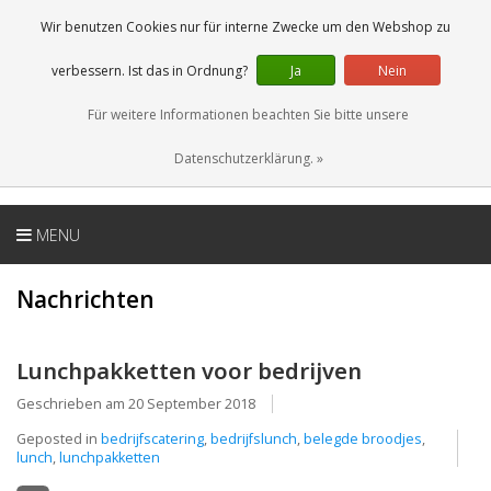
DE
0 Artikel
Wir benutzen Cookies nur für interne Zwecke um den Webshop zu
verbessern. Ist das in Ordnung?
Ja
Nein
Für weitere Informationen beachten Sie bitte unsere
Datenschutzerklärung. »
MENU
Nachrichten
Lunchpakketten voor bedrijven
Geschrieben am
20 September 2018
Geposted in
bedrijfscatering
,
bedrijfslunch
,
belegde broodjes
,
lunch
,
lunchpakketten