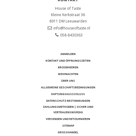
House of Taste
Kleine Kerkstraat 36
8911 DM
Leeuwarden
info@houseoftaste.nl
058-8430363
ANMELDEN
KONTAKT UND ÖFFNUNGSZEITEN
BROODHEEREN
WEIHNACHTEN
ÜBER UNS
ALLGEMEINE GESCHÄFTSBEDINGUNGEN
HAFTUNGSAUSSCHLUSS
DATENSCHUTZ-BESTIMMUNGEN
ZAHLUNGSMETHODEN | SICHER UND
VERTRAUENSWÜRDIG
VERSENDEN UND RETOURNIEREN
SITEMAP
GROSSHANDEL