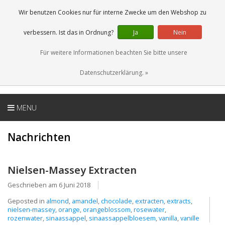
DE
0 Artikel
Wir benutzen Cookies nur für interne Zwecke um den Webshop zu
verbessern. Ist das in Ordnung?
Ja
Nein
Für weitere Informationen beachten Sie bitte unsere
Datenschutzerklärung. »
MENU
Nachrichten
Nielsen-Massey Extracten
Geschrieben am
6 Juni 2018
Geposted in
almond
,
amandel
,
chocolade
,
extracten
,
extracts
,
nielsen-massey
,
orange
,
orangeblossom
,
rosewater
,
rozenwater
,
sinaassappel
,
sinaassappelbloesem
,
vanilla
,
vanille