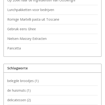
Op zoek naar de ingrediënten van Ottolenghi
Lunchpakketten voor bedrijven
Romige Martelli pasta uit Toscane
Gebruik eens Ghee
Nielsen-Massey Extracten
Pancetta
Schlagworte
belegde broodjes
(1)
de huismuts
(1)
delicatessen
(2)