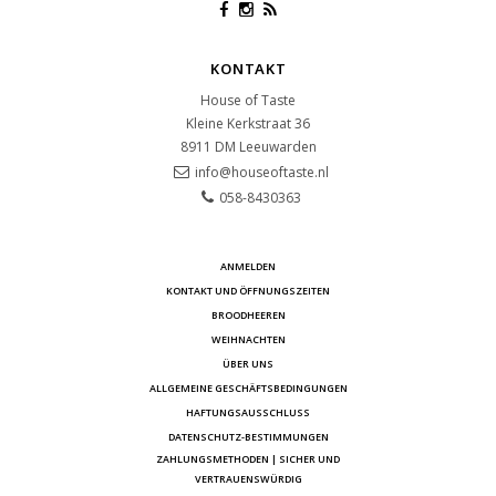
KONTAKT
House of Taste
Kleine Kerkstraat 36
8911 DM
Leeuwarden
info@houseoftaste.nl
058-8430363
ANMELDEN
KONTAKT UND ÖFFNUNGSZEITEN
BROODHEEREN
WEIHNACHTEN
ÜBER UNS
ALLGEMEINE GESCHÄFTSBEDINGUNGEN
HAFTUNGSAUSSCHLUSS
DATENSCHUTZ-BESTIMMUNGEN
ZAHLUNGSMETHODEN | SICHER UND
VERTRAUENSWÜRDIG