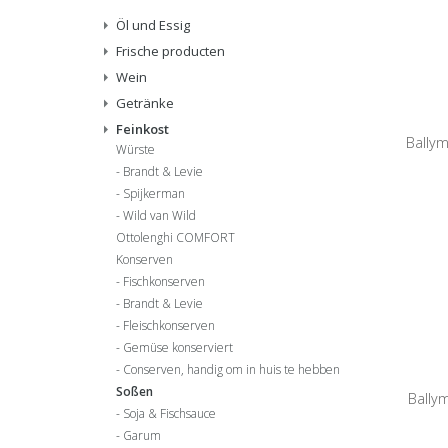
Öl und Essig
Frische producten
Wein
Getränke
Feinkost
Ballym
Würste
Brandt & Levie
Spijkerman
Wild van Wild
Ottolenghi COMFORT
Konserven
Fischkonserven
Brandt & Levie
Fleischkonserven
Gemüse konserviert
Conserven, handig om in huis te hebben
Soßen
Bally
Soja & Fischsauce
Garum