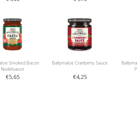
aloe Smoked Bacon
Ballymaloe Cranberry Sauce
Ballym
Nudelsauce
P
€5,65
€4,25