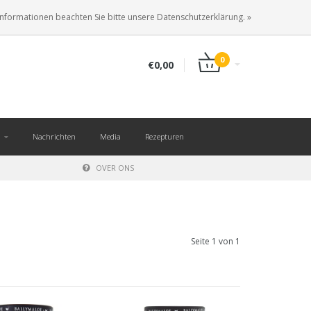
DE
ANMELDEN
KUNDENKONTO ANLEGEN
Informationen beachten Sie bitte unsere Datenschutzerklärung. »
0
€0,00
Nachrichten
Media
Rezepturen
OVER ONS
Seite 1 von 1