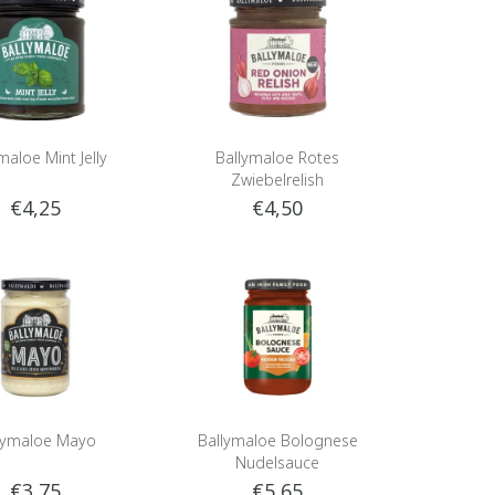
maloe Mint Jelly
Ballymaloe Rotes
Zwiebelrelish
€4,25
€4,50
lymaloe Mayo
Ballymaloe Bolognese
Nudelsauce
€3,75
€5,65