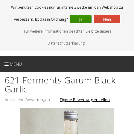
DE
0 Artikel
Wir benutzen Cookies nur für interne Zwecke um den Webshop zu
verbessern. Ist das in Ordnung?
Ja
Nein
Für weitere Informationen beachten Sie bitte unsere
Datenschutzerklärung. »
MENU
621 Ferments Garum Black
Garlic
Noch keine Bewertungen
|
Eigene Bewertung erstellen