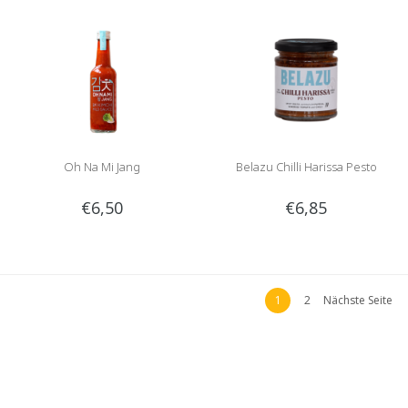
Oh Na Mi Jang
Belazu Chilli Harissa Pesto
€6,50
€6,85
1
2
Nächste Seite