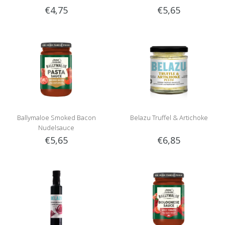
€4,75
€5,65
Ballymaloe Smoked Bacon
Belazu Truffel & Artichoke
Nudelsauce
€5,65
€6,85