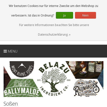
DE
0 Artikel
Wir benutzen Cookies nur für interne Zwecke um den Webshop zu
verbessern. Ist das in Ordnung?
Ja
Nein
Für weitere Informationen beachten Sie bitte unsere
Datenschutzerklärung. »
MENU
Soßen