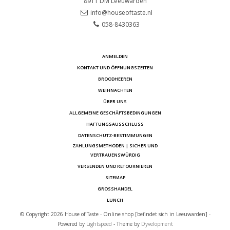
8911 DM
Leeuwarden
info@houseoftaste.nl
058-8430363
ANMELDEN
KONTAKT UND ÖFFNUNGSZEITEN
BROODHEEREN
WEIHNACHTEN
ÜBER UNS
ALLGEMEINE GESCHÄFTSBEDINGUNGEN
HAFTUNGSAUSSCHLUSS
DATENSCHUTZ-BESTIMMUNGEN
ZAHLUNGSMETHODEN | SICHER UND
VERTRAUENSWÜRDIG
VERSENDEN UND RETOURNIEREN
SITEMAP
GROSSHANDEL
LUNCH
© Copyright 2026 House of Taste - Online shop [befindet sich in Leeuwarden] -
Powered by
Lightspeed
- Theme by
Dyvelopment