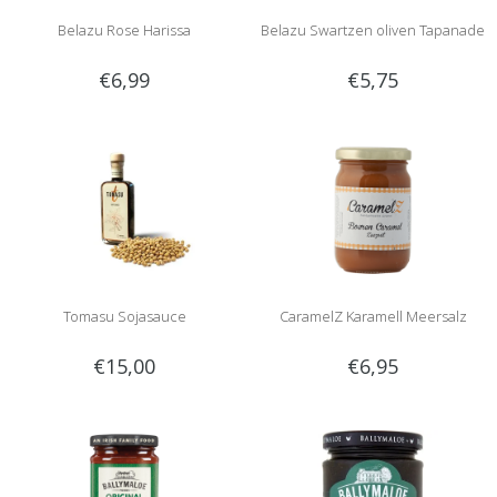
Belazu Rose Harissa
Belazu Swartzen oliven Tapanade
€6,99
€5,75
Tomasu Sojasauce
CaramelZ Karamell Meersalz
€15,00
€6,95