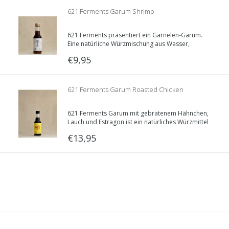
621 Ferments Garum Shrimp
621 Ferments präsentiert ein Garnelen-Garum.
Eine natürliche Würzmischung aus Wasser,
Garnelen, Kichererbsen, Meersalz, Reis-Koji und
€9,95
Kichererbsen-Koji.
621 Ferments Garum Roasted Chicken
621 Ferments Garum mit gebratenem Hähnchen,
Lauch und Estragon ist ein natürliches Würzmittel
mit intensivem Umami-Geschmack.
€13,95