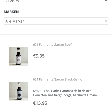
MARKEN
621 Ferments Garum Beef
€9,95
621 Ferments Garum Black Garlic
N°621 Black Garlic Garum verleiht deinen
Gerichten eine tiefgründige, herzhafte Umami-
Note. Dieser nachhaltig hergestellte Garum wird
€13,95
aus upcycelten und bewusst ausgewählten
natürlichen Zutaten gefertigt.