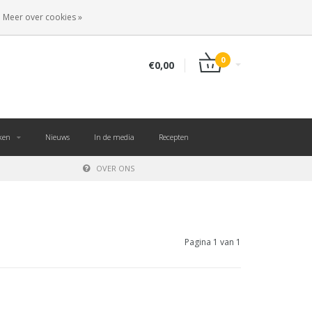
NL
INLOGGEN
REGISTREREN
Meer over cookies »
0
€0,00
ken
Nieuws
In de media
Recepten
OVER ONS
Pagina 1 van 1