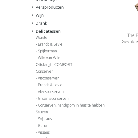
Versproducten
Wijn
Drank
Delicatessen
The F
Worsten
Gevulde
Brandt & Levie
Spijkerman
Wild van Wild
Ottolenghi COMFORT
Conserven
Visconserven
Brandt & Levie
Vleesconserven
Groenteconserven
Conserven, handig om in huis te hebben
Sauzen
Sojasaus
Garum
Vissaus