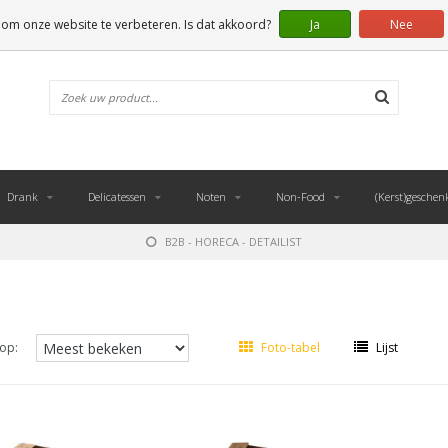
 om onze website te verbeteren. Is dat akkoord?
Ja
Nee
Drank
Delicatessen
Noten
Non-Food
(Kerst)geschen
B2B - HORECA - DETAILIST
op:
Foto-tabel
Lijst