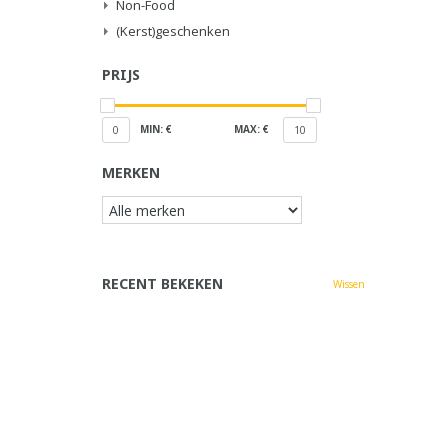
Non-Food
(Kerst)geschenken
PRIJS
MIN: €
MAX: €
0
10
MERKEN
RECENT BEKEKEN
Wissen