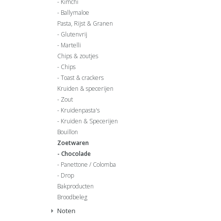
Kimchi
Ballymaloe
Pasta, Rijst & Granen
Glutenvrij
Martelli
Chips & zoutjes
Chips
Toast & crackers
Kruiden & specerijen
Zout
Kruidenpasta's
Kruiden & Specerijen
Bouillon
Zoetwaren
Chocolade
Panettone / Colomba
Drop
Bakproducten
Broodbeleg
Noten