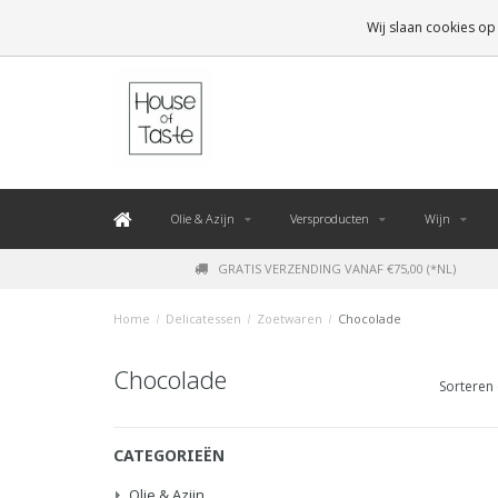
LEVERING BINNEN 48 UUR. *
Wij slaan cookies op
Olie & Azijn
Versproducten
Wijn
GRATIS VERZENDING VANAF €75,00 (*NL)
Home
/
Delicatessen
/
Zoetwaren
/
Chocolade
Chocolade
Sorteren 
CATEGORIEËN
Olie & Azijn