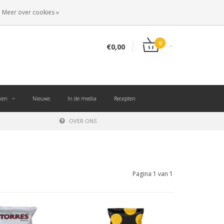
NL
INLOGGEN
REGISTREREN
Meer over cookies »
0
€0,00
ken
Nieuws
In de media
Recepten
OVER ONS
Pagina 1 van 1