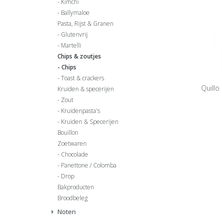
Kimchi
Ballymaloe
Pasta, Rijst & Granen
Glutenvrij
Martelli
Chips & zoutjes
Chips
Toast & crackers
Quillo
Kruiden & specerijen
Zout
Kruidenpasta's
Kruiden & Specerijen
Bouillon
Zoetwaren
Chocolade
Panettone / Colomba
Drop
Bakproducten
Broodbeleg
Noten