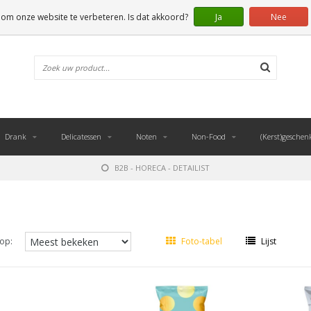
 om onze website te verbeteren. Is dat akkoord?
Ja
Nee
Drank
Delicatessen
Noten
Non-Food
(Kerst)geschen
B2B - HORECA - DETAILIST
op:
Foto-tabel
Lijst