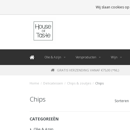
LEVERING BINNEN 48 UUR. *
Wij slaan cookies op
Olie & Azijn
Versproducten
Wijn
GRATIS VERZENDING VANAF €75,00 (*NL)
Home
/
Delicatessen
/
Chips & zoutjes
/
Chips
Chips
Sorteren 
CATEGORIEËN
Olie & Azijn