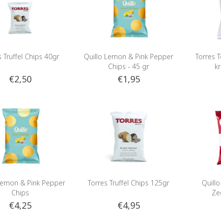
s Truffel Chips 40gr
Quillo Lemon & Pink Pepper
Torres 
Chips - 45 gr
k
€2,50
€1,95
Lemon & Pink Pepper
Torres Truffel Chips 125gr
Quillo
Chips
Ze
€4,25
€4,95