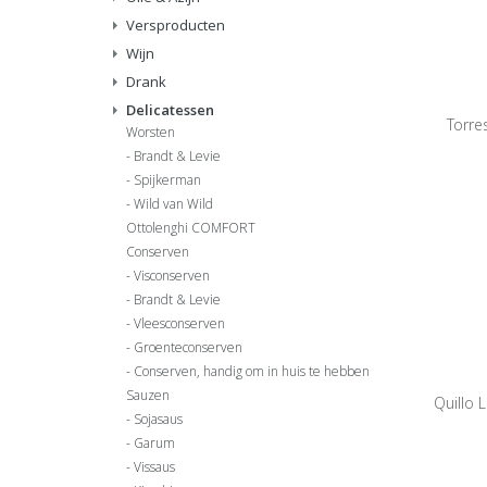
Versproducten
Wijn
Drank
Delicatessen
Torre
Worsten
Brandt & Levie
Spijkerman
Wild van Wild
Ottolenghi COMFORT
Conserven
Visconserven
Brandt & Levie
Vleesconserven
Groenteconserven
Conserven, handig om in huis te hebben
Sauzen
Quillo 
Sojasaus
Garum
Vissaus