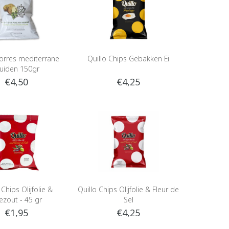
Torres mediterrane
Quillo Chips Gebakken Ei
ruiden 150gr
€4,50
€4,25
 Chips Olijfolie &
Quillo Chips Olijfolie & Fleur de
ezout - 45 gr
Sel
€1,95
€4,25