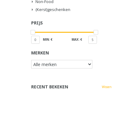
Non-Food
(Kerst)geschenken
PRIJS
MIN: €
MAX: €
0
5
MERKEN
RECENT BEKEKEN
Wissen