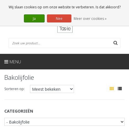
NL
0 Artikelen
Wij slaan cookies op om onze website te verbeteren. Is dat akkoord?
Ja
Nee
Meer over cookies »
MENU
Bakolijfolie
Sorteren op:
CATEGORIEËN