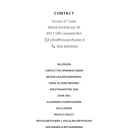
CONTACT
House of Taste
Kleine Kerkstraat 36
8911 DM
Leeuwarden
info@houseoftaste.nl
058-8430363
INLOGGEN
CONTACT EN OPENINGSTIJDEN
BROOD VAN BROODHEEREN.
"GEEN 18, GEEN DRUPPEL"
KERSTPAKKETTEN 2026
OVER ONS
ALGEMENE VOORWAARDEN
DISCLAIMER
PRIVACY POLICY
BETAALMETHODEN | VEILIG EN VERTROUWD
VERZENDEN & RETOURNEREN