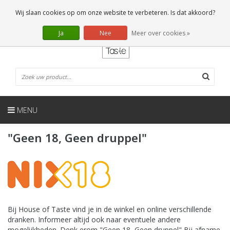
NL
0 Artikelen
Wij slaan cookies op om onze website te verbeteren. Is dat akkoord?
Ja
Nee
Meer over cookies »
MENU
"Geen 18, Geen druppel"
Bij House of Taste vind je in de winkel en online verschillende
dranken. Informeer altijd ook naar eventuele andere
mogelijkheden. Denk erom "Geen 18, Geen druppel" Bij afname