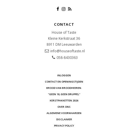
CONTACT
House of Taste
Kleine Kerkstraat 36
8911 DM
Leeuwarden
info@houseoftaste.nl
058-8430363
INLOGGEN
CONTACT EN OPENINGSTIJDEN
BROOD VAN BROODHEEREN.
"GEEN 18, GEEN DRUPPEL"
KERSTPAKKETTEN 2026
OVER ONS
ALGEMENE VOORWAARDEN
DISCLAIMER
PRIVACY POLICY