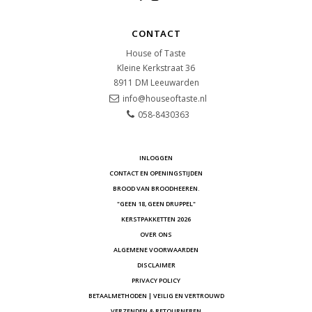
CONTACT
House of Taste
Kleine Kerkstraat 36
8911 DM
Leeuwarden
info@houseoftaste.nl
058-8430363
INLOGGEN
CONTACT EN OPENINGSTIJDEN
BROOD VAN BROODHEEREN.
"GEEN 18, GEEN DRUPPEL"
KERSTPAKKETTEN 2026
OVER ONS
ALGEMENE VOORWAARDEN
DISCLAIMER
PRIVACY POLICY
BETAALMETHODEN | VEILIG EN VERTROUWD
VERZENDEN & RETOURNEREN