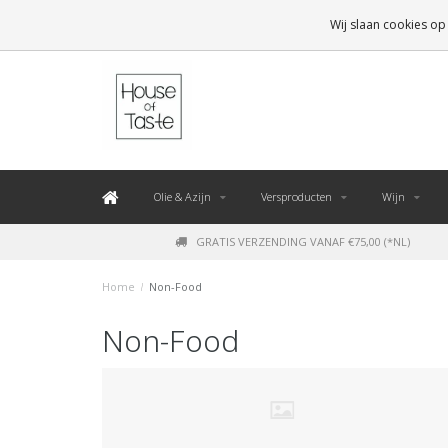
LEVERING BINNEN 48 UUR. *
Wij slaan cookies op
Olie & Azijn
Versproducten
Wijn
GRATIS VERZENDING VANAF €75,00 (*NL)
Home
/
Non-Food
Non-Food