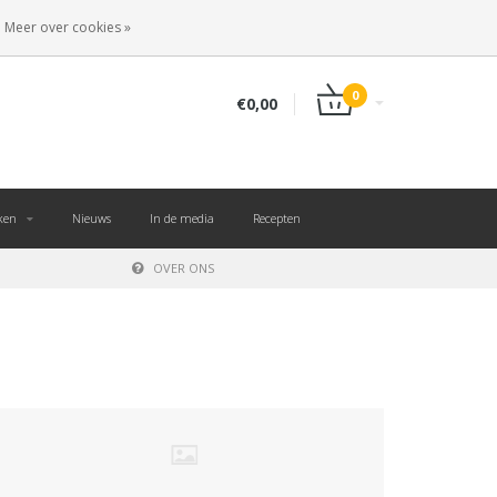
NL
INLOGGEN
REGISTREREN
Meer over cookies »
0
€0,00
ken
Nieuws
In de media
Recepten
OVER ONS