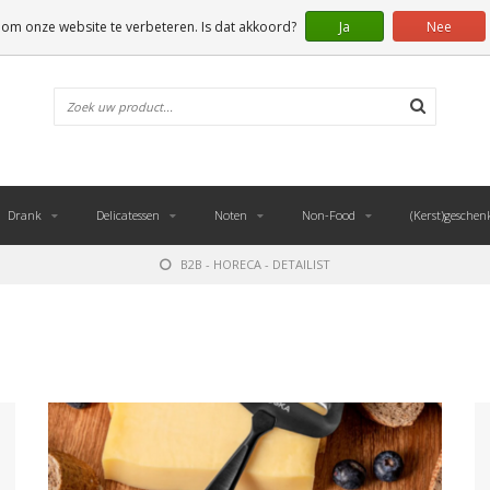
 om onze website te verbeteren. Is dat akkoord?
Ja
Nee
Drank
Delicatessen
Noten
Non-Food
(Kerst)geschen
B2B - HORECA - DETAILIST