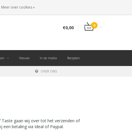
NL
INLOGGEN
REGISTREREN
Meer over cookies »
0
€0,00
ken
Nieuws
In de media
Recepten
OVER ONS
 Taste gaan wij over tot het verzenden of
j een betaling via Ideal of Paypal.