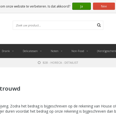
 om onze website te verbeteren. Is dat akkoord?
Ja
Nee
Drank
Delicatessen
Noten
Non-Food
(Kerst)geschen
B2B - HORECA - DETAILIST
rtrouwd
jving. Zodra het bedrag is bijgeschreven op de rekening van House of
nger duren voordat het bedrag op onze rekening is bijgeschreven dan bi