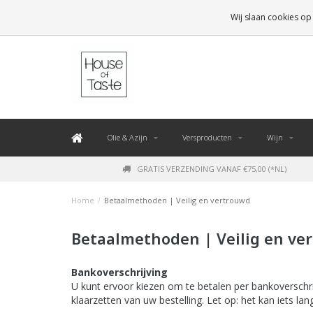
LEVERING BINNEN 48 UUR. *
Wij slaan cookies op
Olie & Azijn
Versproducten
Wijn
GRATIS VERZENDING VANAF €75,00 (*NL)
Home
/
Betaalmethoden | Veilig en vertrouwd
Betaalmethoden | Veilig en ve
Bankoverschrijving
U kunt ervoor kiezen om te betalen per bankoverschri
klaarzetten van uw bestelling. Let op: het kan iets la