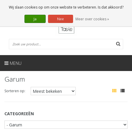
NL
0 Artikelen
Wij slaan cookies op om onze website te verbeteren. Is dat akkoord?
Ja
Nee
Meer over cookies »
MENU
Garum
Sorteren op:
CATEGORIEËN