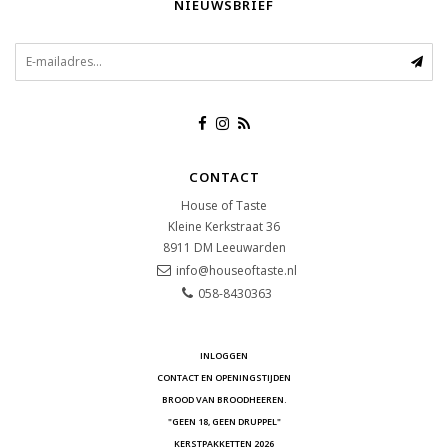
NIEUWSBRIEF
CONTACT
House of Taste
Kleine Kerkstraat 36
8911 DM
Leeuwarden
info@houseoftaste.nl
058-8430363
INLOGGEN
CONTACT EN OPENINGSTIJDEN
BROOD VAN BROODHEEREN.
"GEEN 18, GEEN DRUPPEL"
KERSTPAKKETTEN 2026