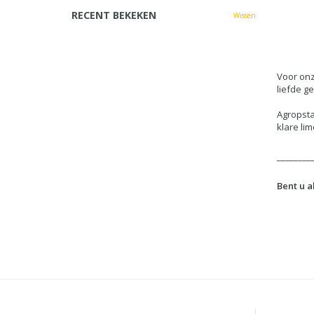
RECENT BEKEKEN
Wissen
Voor onz
liefde g
Agropsta
klare li
________
Bent u a