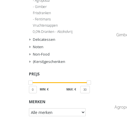
Agroposta
Gimber
Frisdranken
Fentimans
Vruchtensappen
0,0% Dranken - Alcoholvrij
Gimbe
Delicatessen
Noten
Non-Food
(Kerst)geschenken
PRIJS
MIN: €
MAX: €
0
30
MERKEN
Agrop