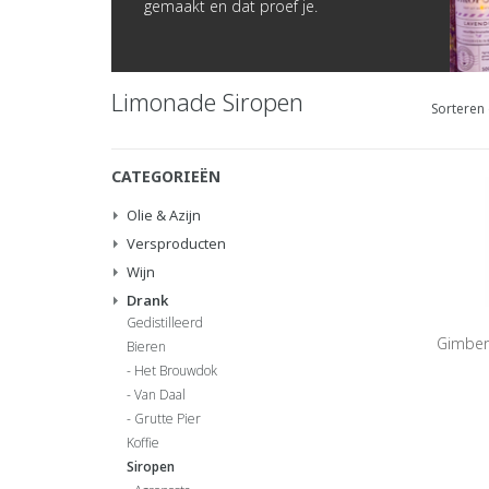
gemaakt en dat proef je.
Limonade Siropen
Sorteren 
CATEGORIEËN
Olie & Azijn
Versproducten
Wijn
Drank
Gedistilleerd
Gimber 
Bieren
Het Brouwdok
Van Daal
Grutte Pier
Koffie
Siropen