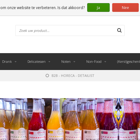
 om onze website te verbeteren. Is dat akkoord?
Ja
Nee
Drank
Delicatessen
Noten
Non-Food
(Kerst)geschen
B2B - HORECA - DETAILIST