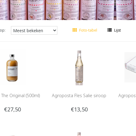
op:
Foto-tabel
Lijst
The Original (500ml)
Agroposta Fles Salie siroop
Agropos
€27,50
€13,50