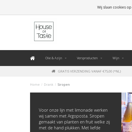
LEVERING BINNEN 48 UUR. *
Wij slaan cookies op
Olie & Azijn
Versproducten
Wijn
GRATIS VERZENDING VANAF €75,00 (*NL)
Home
/
Drank
/
Siropen
Voor onze lijn met limonade werken
wij samen met Argoposta. Siropen
gemaakt van planten en fruit welke zij
met de hand plukken. Met liefde