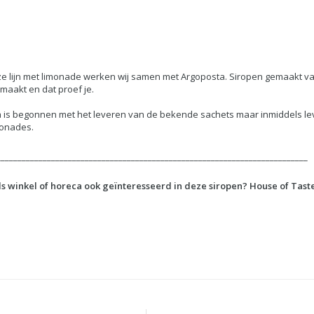
e lijn met limonade werken wij samen met Argoposta. Siropen gemaakt van
emaakt en dat proef je.
 is begonnen met het leveren van de bekende sachets maar inmiddels lever
monades.
__________________________________________________________________________
ls winkel of horeca ook geïnteresseerd in deze siropen? House of Tast