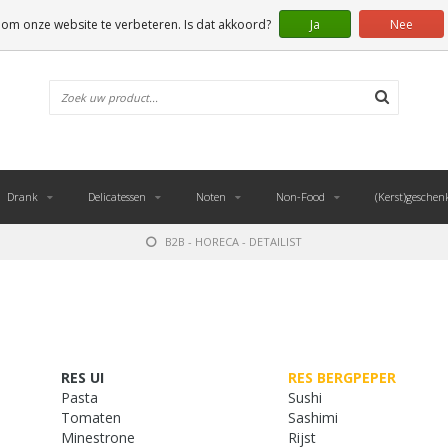
 om onze website te verbeteren. Is dat akkoord?
Ja
Nee
Drank
Delicatessen
Noten
Non-Food
(Kerst)geschen
B2B - HORECA - DETAILIST
RES UI
RES BERGPEPER
Pasta
Sushi
Tomaten
Sashimi
Minestrone
Rijst