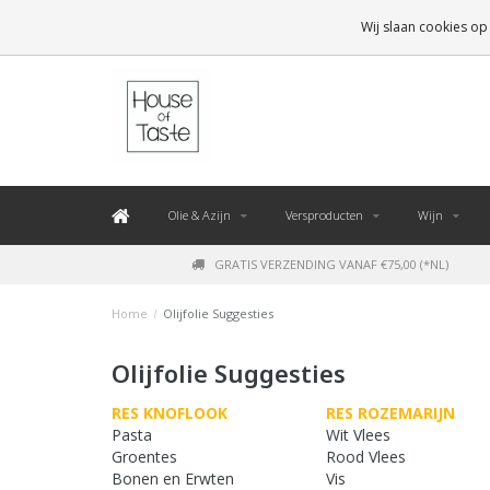
LEVERING BINNEN 48 UUR. *
Wij slaan cookies op
Olie & Azijn
Versproducten
Wijn
GRATIS VERZENDING VANAF €75,00 (*NL)
Home
/
Olijfolie Suggesties
Olijfolie Suggesties
RES KNOFLOOK
RES ROZEMARIJN
Pasta
Wit Vlees
Groentes
Rood Vlees
Bonen en Erwten
Vis