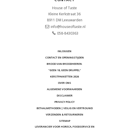
House of Taste
Kleine Kerkstraat 36
8911 DM
Leeuwarden
info@houseoftaste.nl
058-8430363
INLOGGEN
CONTACT EN OPENINGSTIJDEN
BROOD VAN BROODHEEREN.
"GEEN 18, GEEN DRUPPEL"
KERSTPAKKETTEN 2026
OVER ONS
ALGEMENE VOORWAARDEN
DISCLAIMER
PRIVACY POLICY
BETAALMETHODEN | VEILIG EN VERTROUWD
VERZENDEN & RETOURNEREN
SITEMAP
LEVERANCIER VOOR HORECA, FOODSERVICE EN