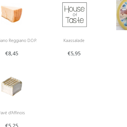
iano Reggiano D.O.P.
Kaassalade
€8,45
€5,95
Pavé d'Affinois
€5,25