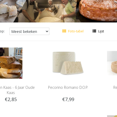
op:
Foto-tabel
Lijst
n Kaas - 6 Jaar Oude
Pecorino Romano D.O.P.
R
Kaas
€2,85
€7,99