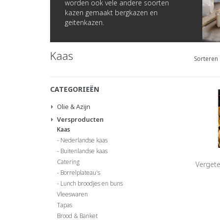
worden ook vele andere soorten
kazen gemaakt bergkazen en
geitenkazen.
Kaas
Sorteren 
CATEGORIEËN
Olie & Azijn
Versproducten
Kaas
Nederlandse kaas
Buitenlandse kaas
Catering
Vergete
Borrelplateau's
Lunch broodjes en buns
Vleeswaren
Tapas
Brood & Banket