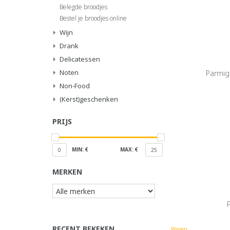
Belegde broodjes
Bestel je broodjes online
Wijn
Drank
Delicatessen
Noten
Parmig
Non-Food
(Kerst)geschenken
PRIJS
MIN: €
MAX: €
0
25
MERKEN
RECENT BEKEKEN
Wissen