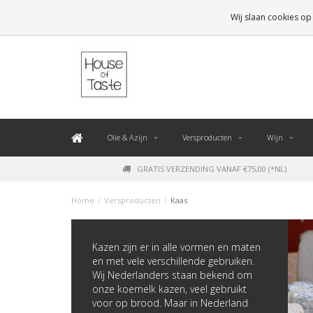
LEVERING BINNEN 48 UUR. *
Wij slaan cookies op
Olie & Azijn
Versproducten
Wijn
GRATIS VERZENDING VANAF €75,00 (*NL)
Home
/
Versproducten
/
Kaas
Kazen zijn er in alle vormen en maten
en met vele verschillende gebruiken.
Wij Nederlanders staan bekend om
onze koemelk kazen, veel gebruikt
voor op brood. Maar in Nederland