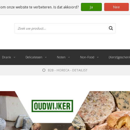
 om onze website te verbeteren. Is dat akkoord?
Ja
Nee
Drank
Delicatessen
Noten
Non-Food
(Kerst)geschen
B2B - HORECA - DETAILIST