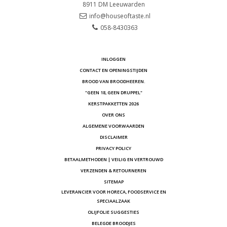
8911 DM
Leeuwarden
info@houseoftaste.nl
058-8430363
INLOGGEN
CONTACT EN OPENINGSTIJDEN
BROOD VAN BROODHEEREN.
"GEEN 18, GEEN DRUPPEL"
KERSTPAKKETTEN 2026
OVER ONS
ALGEMENE VOORWAARDEN
DISCLAIMER
PRIVACY POLICY
BETAALMETHODEN | VEILIG EN VERTROUWD
VERZENDEN & RETOURNEREN
SITEMAP
LEVERANCIER VOOR HORECA, FOODSERVICE EN
SPECIAALZAAK
OLIJFOLIE SUGGESTIES
BELEGDE BROODJES