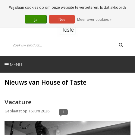
NL
0 Artikelen
Wij slaan cookies op om onze website te verbeteren. Is dat akkoord?
Ja
Nee
Meer over cookies »
MENU
Nieuws van House of Taste
Vacature
Geplaatst op
16 Juni 2026
1