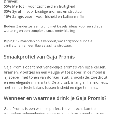
Druiven:
55% Merlot
– voor zachtheid en fruitigheid
35% Syrah
– voor kruidige aroma’s en structuur
10% Sangiovese
– voor frisheid en Italiaanse flair
Bodem:
Zanderige leemgrond met kiezels, ideaal voor een diepe
worteling en een complexe smaakontwikkeling.
Rijping:
12 maanden op eikenhout, wat zorgt voor subtiele
vanilletonen en een fluweelzachte structuur.
Smaakprofiel van Gaja Promis
Gaja Promis opent met verleidelijke aroma’s van
rijpe kersen
,
bramen
,
viooltjes
en een vleugje
witte peper
. In de mond is
hij soepel, met tonen van
donker fruit
,
chocolade
,
zoethout
en een elegante mineraliteit. De afdronk is lang en harmonieus,
met een perfecte balans tussen frisheid en rijpe tannines.
Wanneer en waarmee drink je Gaja Promis?
Gaja Promis is een wijn die perfect tot zijn recht komt bij
bijzondere gelegenheden, maar ook een luxe aanvulling is op