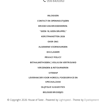
058-8430363
INLOGGEN
CONTACT EN OPENINGSTIJDEN
BROOD VAN BROODHEEREN.
"GEEN 18, GEEN DRUPPEL"
KERSTPAKKETTEN 2026
OVER ONS
ALGEMENE VOORWAARDEN
DISCLAIMER
PRIVACY POLICY
BETAALMETHODEN | VEILIG EN VERTROUWD
VERZENDEN & RETOURNEREN
SITEMAP
LEVERANCIER VOOR HORECA, FOODSERVICE EN
SPECIAALZAAK
OLIJFOLIE SUGGESTIES
BELEGDE BROODJES
© Copyright 2026 House of Taste - Powered by
Lightspeed
- Theme by
Dyvelopment