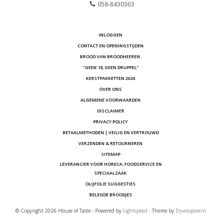
058-8430363
INLOGGEN
CONTACT EN OPENINGSTIJDEN
BROOD VAN BROODHEEREN.
"GEEN 18, GEEN DRUPPEL"
KERSTPAKKETTEN 2026
OVER ONS
ALGEMENE VOORWAARDEN
DISCLAIMER
PRIVACY POLICY
BETAALMETHODEN | VEILIG EN VERTROUWD
VERZENDEN & RETOURNEREN
SITEMAP
LEVERANCIER VOOR HORECA, FOODSERVICE EN
SPECIAALZAAK
OLIJFOLIE SUGGESTIES
BELEGDE BROODJES
© Copyright 2026 House of Taste - Powered by
Lightspeed
- Theme by
Dyvelopment