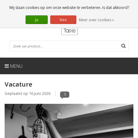
NL
0 Artikelen
Wij slaan cookies op om onze website te verbeteren. Is dat akkoord?
Ja
Nee
Meer over cookies »
MENU
Vacature
Geplaatst op
16 Juni 2026
1