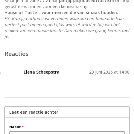
Stuur je motivatie / CV naar
jantjip(at)houseoftaste.nl
of loop
gerust eens binnen voor een kennismaking.
House of Taste – voor mensen die van smaak houden.
PS: Kun jij enthousiast vertellen waarom een bepaalde kaas
perfect past bij een goed glas wijn, of word je blij van het
maken van een mooie lunch? Dan maken we graag kennis met
je.
Reacties
Elena Scheepstra
23 Juni 2026 at 14:08
.
Laat een reactie achter
Naam:
*