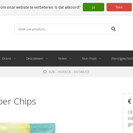
 om onze website te verbeteren. Is dat akkoord?
Ja
Nee
Drank
Delicatessen
Noten
Non-Food
(Kerst)geschen
B2B - HORECA - DETAILIST
per Chips
€
Ci
su
ge