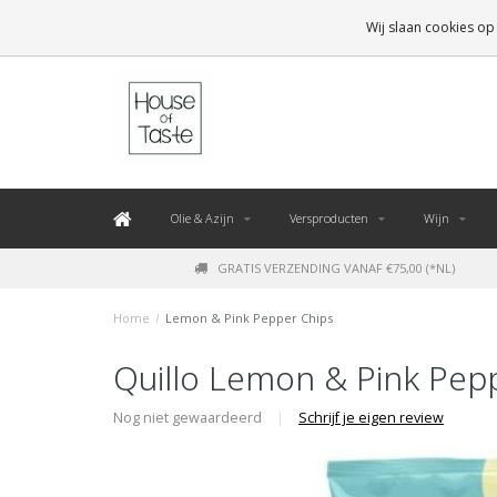
LEVERING BINNEN 48 UUR. *
Wij slaan cookies op
Olie & Azijn
Versproducten
Wijn
GRATIS VERZENDING VANAF €75,00 (*NL)
Home
/
Lemon & Pink Pepper Chips
Quillo Lemon & Pink Pep
Nog niet gewaardeerd
|
Schrijf je eigen review