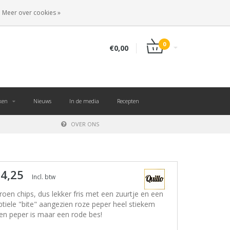
NL
INLOGGEN
REGISTREREN
Meer over cookies »
0
€0,00
ken
Nieuws
In de media
Recepten
OVER ONS
 4,25
Incl. btw
troen chips, dus lekker fris met een zuurtje en een
btiele "bite" aangezien roze peper heel stiekem
en peper is maar een rode bes!