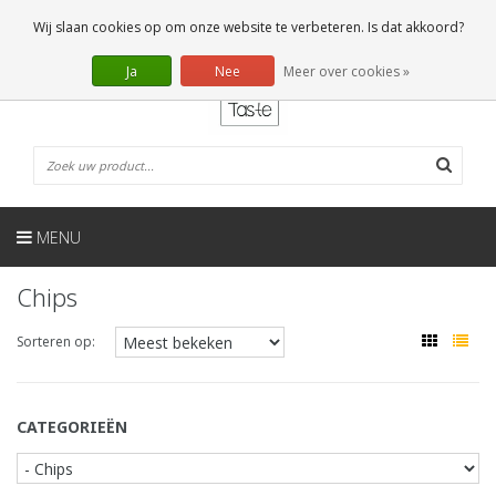
NL
0 Artikelen
Wij slaan cookies op om onze website te verbeteren. Is dat akkoord?
Ja
Nee
Meer over cookies »
MENU
Chips
Sorteren op:
CATEGORIEËN