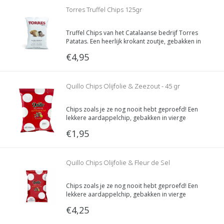
Torres Truffel Chips 125gr
Truffel Chips van het Catalaanse bedrijf Torres
Patatas. Een heerlijk krokant zoutje, gebakken in
zonnebloemolie met een subtiele truffelsmaak
€4,95
van zwarte zomertruffel. Inhoud: 125 gram
Quillo Chips Olijfolie & Zeezout - 45 gr
Chips zoals je ze nog nooit hebt geproefd! Een
lekkere aardappelchip, gebakken in vierge
olijfolie met zout uit het prachtige Sanlúcar,
€1,95
Andalusië.
Quillo Chips Olijfolie & Fleur de Sel
Chips zoals je ze nog nooit hebt geproefd! Een
lekkere aardappelchip, gebakken in vierge
olijfolie met zout uit het prachtige Sanlúcar,
€4,25
Andalusië.