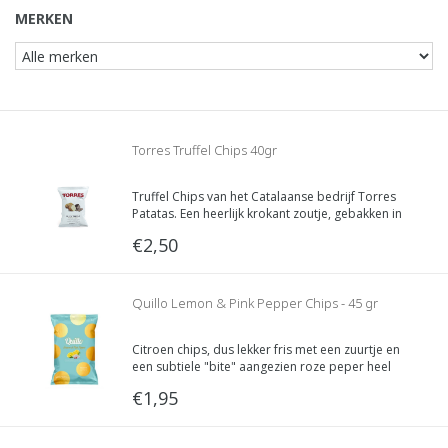
MERKEN
Torres Truffel Chips 40gr
Truffel Chips van het Catalaanse bedrijf Torres
Patatas. Een heerlijk krokant zoutje, gebakken in
zonnebloemolie met een subtiele truffelsmaak
€2,50
van zwarte zomertruffel. Inhoud 40 gram
Quillo Lemon & Pink Pepper Chips - 45 gr
Citroen chips, dus lekker fris met een zuurtje en
een subtiele "bite" aangezien roze peper heel
stiekem geen peper is maar een rode bes!
€1,95