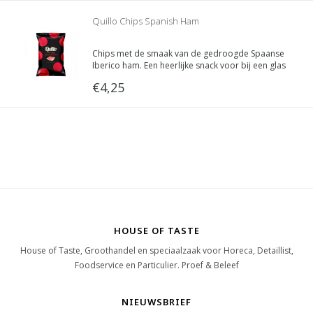
Quillo Chips Spanish Ham
Chips met de smaak van de gedroogde Spaanse
Iberico ham. Een heerlijke snack voor bij een glas
wijn. Een chipje die zeker niet misstaat op de
€4,25
mooiste borrelplanken!
HOUSE OF TASTE
House of Taste, Groothandel en speciaalzaak voor Horeca, Detaillist,
Foodservice en Particulier. Proef & Beleef
NIEUWSBRIEF