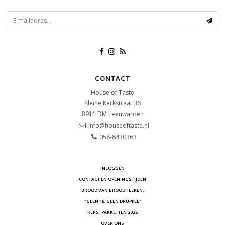
CONTACT
House of Taste
Kleine Kerkstraat 36
8911 DM
Leeuwarden
info@houseoftaste.nl
058-8430363
INLOGGEN
CONTACT EN OPENINGSTIJDEN
BROOD VAN BROODHEEREN.
"GEEN 18, GEEN DRUPPEL"
KERSTPAKKETTEN 2026
OVER ONS