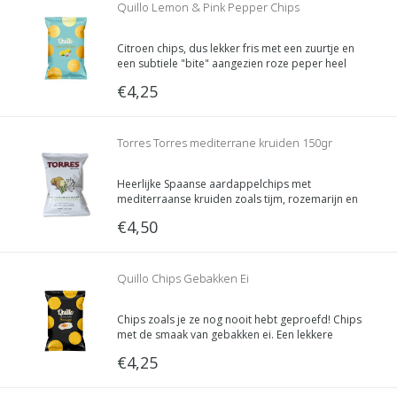
Quillo Lemon & Pink Pepper Chips
Citroen chips, dus lekker fris met een zuurtje en
een subtiele "bite" aangezien roze peper heel
stiekem geen peper is maar een rode bes!
€4,25
Torres Torres mediterrane kruiden 150gr
Heerlijke Spaanse aardappelchips met
mediterraanse kruiden zoals tijm, rozemarijn en
oregano!
€4,50
Quillo Chips Gebakken Ei
Chips zoals je ze nog nooit hebt geproefd! Chips
met de smaak van gebakken ei. Een lekkere
aardappelchip, gebakken in vierge olijfolie met
€4,25
zout uit het prachtige Sanlúcar, Andalusië.