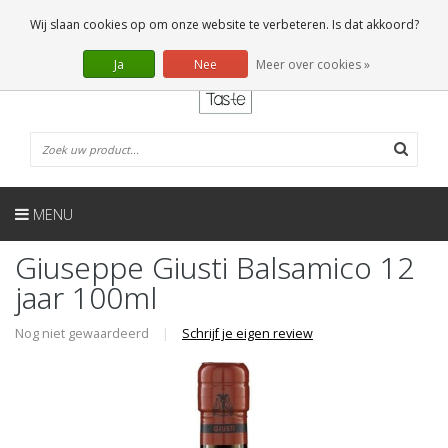
NL
0 Artikelen
Wij slaan cookies op om onze website te verbeteren. Is dat akkoord?
Ja
Nee
Meer over cookies »
MENU
Giuseppe Giusti Balsamico 12
jaar 100ml
Nog niet gewaardeerd
|
Schrijf je eigen review