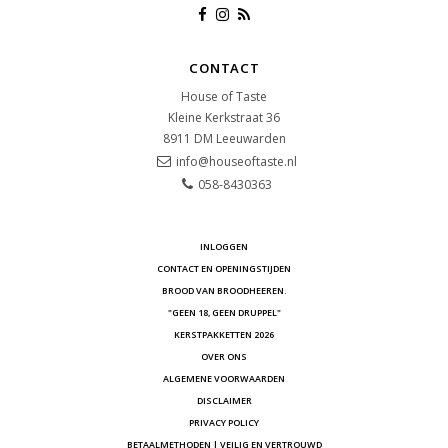
CONTACT
House of Taste
Kleine Kerkstraat 36
8911 DM
Leeuwarden
info@houseoftaste.nl
058-8430363
INLOGGEN
CONTACT EN OPENINGSTIJDEN
BROOD VAN BROODHEEREN.
"GEEN 18, GEEN DRUPPEL"
KERSTPAKKETTEN 2026
OVER ONS
ALGEMENE VOORWAARDEN
DISCLAIMER
PRIVACY POLICY
BETAALMETHODEN | VEILIG EN VERTROUWD