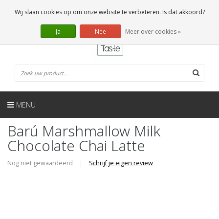
NL
0 Artikelen
Wij slaan cookies op om onze website te verbeteren. Is dat akkoord?
Ja
Nee
Meer over cookies »
MENU
Barú Marshmallow Milk
Chocolate Chai Latte
Nog niet gewaardeerd
|
Schrijf je eigen review