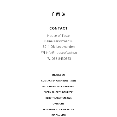
CONTACT
House of Taste
Kleine Kerkstraat 36
8911 DM
Leeuwarden
info@houseoftaste.nl
058-8430363
INLOGGEN
CONTACT EN OPENINGSTIJDEN
BROOD VAN BROODHEEREN.
"GEEN 18, GEEN DRUPPEL"
KERSTPAKKETTEN 2026
OVER ONS
ALGEMENE VOORWAARDEN
DISCLAIMER