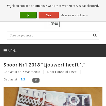
NL
0 Artikelen
Wij slaan cookies op om onze website te verbeteren. Is dat akkoord?
Ja
Nee
Meer over cookies »
MENU
Spoor Nr1 2018 "Ljouwert heeft 't"
Geplaatst op
7 Maart 2018
Door House of Taste
Geplaatst in
NS
0