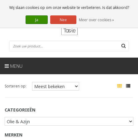
NL
0 Artikelen
Wij slaan cookies op om onze website te verbeteren. Is dat akkoord?
Ja
Nee
Meer over cookies »
MENU
Sorteren op:
CATEGORIEËN
MERKEN