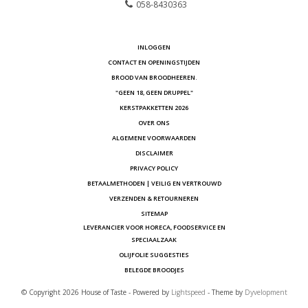
058-8430363
INLOGGEN
CONTACT EN OPENINGSTIJDEN
BROOD VAN BROODHEEREN.
"GEEN 18, GEEN DRUPPEL"
KERSTPAKKETTEN 2026
OVER ONS
ALGEMENE VOORWAARDEN
DISCLAIMER
PRIVACY POLICY
BETAALMETHODEN | VEILIG EN VERTROUWD
VERZENDEN & RETOURNEREN
SITEMAP
LEVERANCIER VOOR HORECA, FOODSERVICE EN
SPECIAALZAAK
OLIJFOLIE SUGGESTIES
BELEGDE BROODJES
© Copyright 2026 House of Taste - Powered by
Lightspeed
- Theme by
Dyvelopment