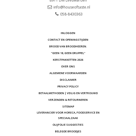
8911 DM
Leeuwarden
info@houseoftaste.nl
058-8430363
INLOGGEN
CONTACT EN OPENINGSTIJDEN
BROOD VAN BROODHEEREN.
"GEEN 18, GEEN DRUPPEL"
KERSTPAKKETTEN 2026
OVER ONS
ALGEMENE VOORWAARDEN
DISCLAIMER
PRIVACY POLICY
BETAALMETHODEN | VEILIG EN VERTROUWD
VERZENDEN & RETOURNEREN
SITEMAP
LEVERANCIER VOOR HORECA, FOODSERVICE EN
SPECIAALZAAK
OLIJFOLIE SUGGESTIES
BELEGDE BROODJES