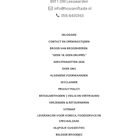
8911 DM
Leeuwarden
info@houseoftaste.nl
058-8430363
INLOGGEN
CONTACT EN OPENINGSTIJDEN
BROOD VAN BROODHEEREN.
"GEEN 18, GEEN DRUPPEL"
KERSTPAKKETTEN 2026
OVER ONS
ALGEMENE VOORWAARDEN
DISCLAIMER
PRIVACY POLICY
BETAALMETHODEN | VEILIG EN VERTROUWD
VERZENDEN & RETOURNEREN
SITEMAP
LEVERANCIER VOOR HORECA, FOODSERVICE EN
SPECIAALZAAK
OLIJFOLIE SUGGESTIES
BELEGDE BROODJES