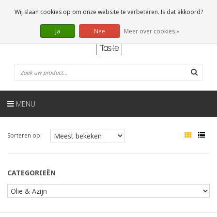
NL
0 Artikelen
Wij slaan cookies op om onze website te verbeteren. Is dat akkoord?
Ja
Nee
Meer over cookies »
MENU
Sorteren op:
CATEGORIEËN