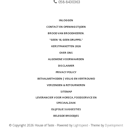
058-8430363
INLOGGEN
CONTACT EN OPENINGSTIJDEN
BROOD VAN BROODHEEREN.
"GEEN 18, GEEN DRUPPEL"
KERSTPAKKETTEN 2026
OVER ONS
ALGEMENE VOORWAARDEN
DISCLAIMER
PRIVACY POLICY
BETAALMETHODEN | VEILIG EN VERTROUWD
VERZENDEN & RETOURNEREN
SITEMAP
LEVERANCIER VOOR HORECA, FOODSERVICE EN
SPECIAALZAAK
OLIJFOLIE SUGGESTIES
BELEGDE BROODJES
© Copyright 2026 House of Taste - Powered by
Lightspeed
- Theme by
Dyvelopment