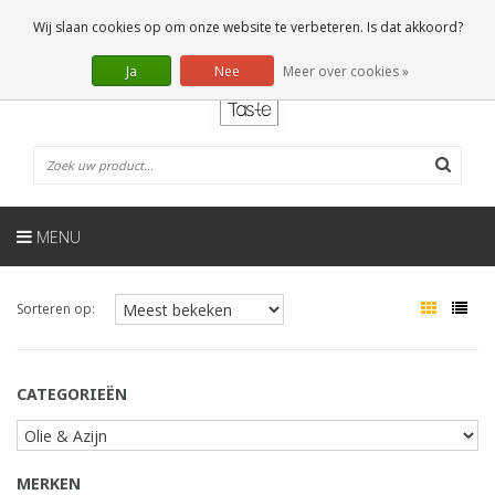
NL
0 Artikelen
Wij slaan cookies op om onze website te verbeteren. Is dat akkoord?
Ja
Nee
Meer over cookies »
MENU
Sorteren op:
CATEGORIEËN
MERKEN