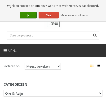
NL
0 Artikelen
Wij slaan cookies op om onze website te verbeteren. Is dat akkoord?
Ja
Nee
Meer over cookies »
MENU
Sorteren op:
CATEGORIEËN