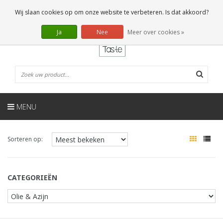
NL
0 Artikelen
Wij slaan cookies op om onze website te verbeteren. Is dat akkoord?
Ja
Nee
Meer over cookies »
MENU
Sorteren op:
CATEGORIEËN