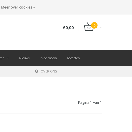
NL
INLOGGEN
REGISTREREN
Meer over cookies »
0
€0,00
ken
Nieuws
In de media
Recepten
OVER ONS
Pagina 1 van 1