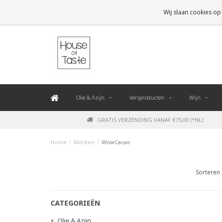
LEVERING BINNEN 48 UUR. *
Wij slaan cookies op
Olie & Azijn
Versproducten
Wijn
GRATIS VERZENDING VANAF €75,00 (*NL)
Home
/
Merken
/
WowCacao
Sorteren 
CATEGORIEËN
Olie & Azijn