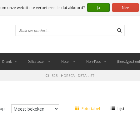
 om onze website te verbeteren. Is dat akkoord?
Ja
Nee
Drank
Delicatessen
Noten
Non-Food
(Kerst)geschen
B2B - HORECA - DETAILIST
op:
Foto-tabel
Lijst