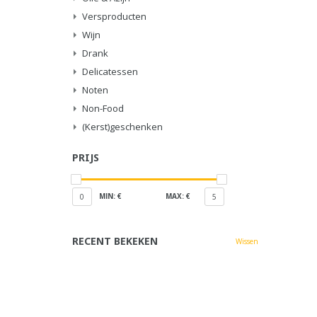
Versproducten
Wijn
Drank
Delicatessen
Noten
Non-Food
(Kerst)geschenken
PRIJS
MIN: €
MAX: €
0
5
RECENT BEKEKEN
Wissen