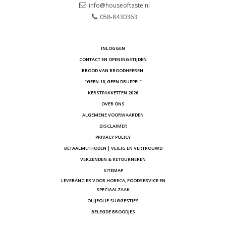
info@houseoftaste.nl
058-8430363
INLOGGEN
CONTACT EN OPENINGSTIJDEN
BROOD VAN BROODHEEREN.
"GEEN 18, GEEN DRUPPEL"
KERSTPAKKETTEN 2026
OVER ONS
ALGEMENE VOORWAARDEN
DISCLAIMER
PRIVACY POLICY
BETAALMETHODEN | VEILIG EN VERTROUWD
VERZENDEN & RETOURNEREN
SITEMAP
LEVERANCIER VOOR HORECA, FOODSERVICE EN
SPECIAALZAAK
OLIJFOLIE SUGGESTIES
BELEGDE BROODJES