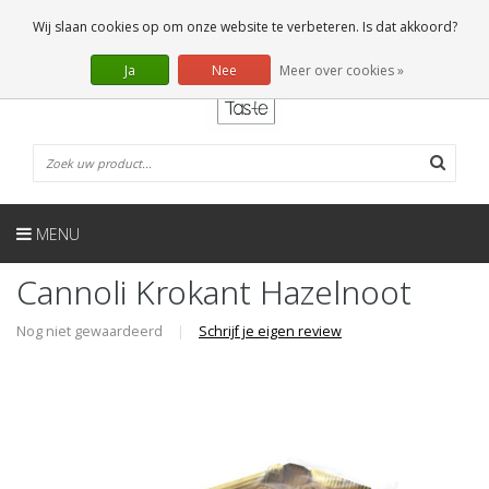
NL
0 Artikelen
Wij slaan cookies op om onze website te verbeteren. Is dat akkoord?
Ja
Nee
Meer over cookies »
MENU
Cannoli Krokant Hazelnoot
Nog niet gewaardeerd
|
Schrijf je eigen review